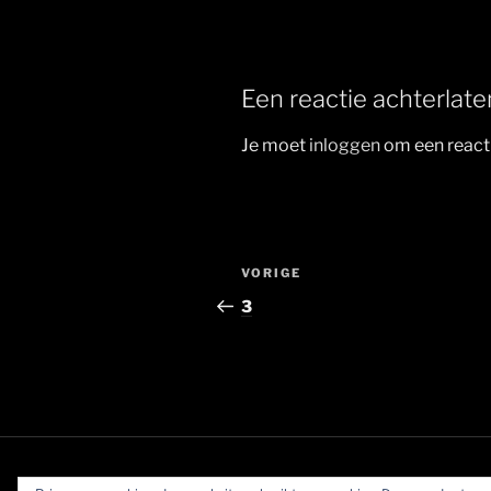
Een reactie achterlate
Je moet
inloggen
om een reacti
Berichtnavigatie
Vorig
VORIGE
bericht
3