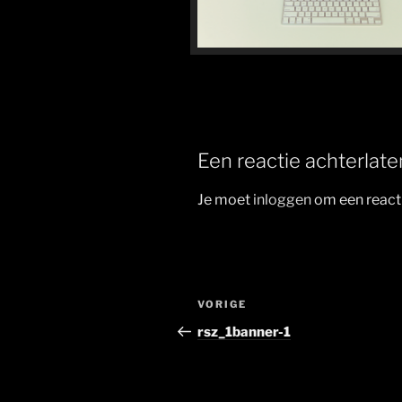
Een reactie achterlate
Je moet
inloggen
om een reacti
Berichtnavigatie
Vorig
VORIGE
bericht
rsz_1banner-1