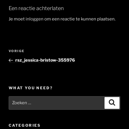
Een reactie achterlaten
Je moet
inloggen
om een reactie te kunnen plaatsen.
Berichtnavigatie
Vorig
VORIGE
bericht
rsz_jessica-bristow-355976
WHAT YOU NEED?
Zoeken
Zoeke
naar:
CATEGORIES