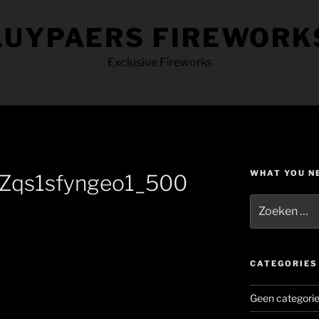
LUYPAERS FIREWORK
Exclusive Fireworks
WHAT YOU N
ZZqs1sfyngeo1_500
Zoeken
naar:
CATEGORIES
Geen categori