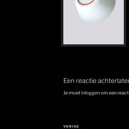
Een reactie achterlate
Je moet
inloggen
om een reacti
Berichtnavigatie
Vorig
VORIGE