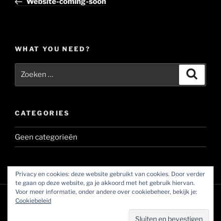
Website-coming-soon
WHAT YOU NEED?
Zoeken
Zoeke
naar:
CATEGORIES
Geen categorieën
Privacy en cookies: deze website gebruikt van cookies. Door verder
te gaan op deze website, ga je akkoord met het gebruik hiervan.
Voor meer informatie, onder andere over cookiebeheer, bekijk je:
Cookiebeleid